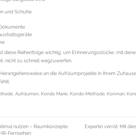
en und Schuhe
 Dokumente
aushaltsgeräte
ke
st diese Reihenfolge wichtig, um Erinnerungsstücke, mit den
et, nicht zu schnell wegzuwerfen.
 Herangehensweise an die Aufräumprojekte in Ihrem Zuhause
ehlt.
ethode
,
Aufräumen
,
Kondo Marie
,
Kondo-Methode
,
Konmari
,
Kon
snavigation
timal nutzen – Raumkonzepte
Expertin verrät: Mit die
 HR-Fernsehen